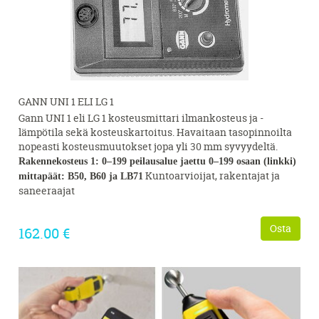
GANN UNI 1 ELI LG 1
Gann UNI 1 eli LG 1 kosteusmittari ilmankosteus ja -
lämpötila sekä kosteuskartoitus. Havaitaan tasopinnoilta
nopeasti kosteusmuutokset jopa yli 30 mm syvyydeltä.
Rakennekosteus 1: 0–199 peilausalue jaettu 0–199 osaan (linkki)
Kuntoarvioijat, rakentajat ja
mittapäät: B50, B60 ja LB71
saneeraajat
Osta
162.00 €