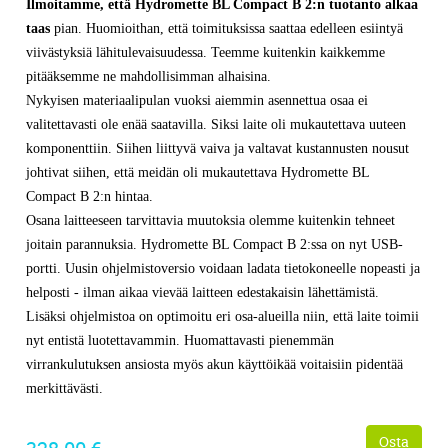
Ilmoitamme, että Hydromette BL Compact B 2:n tuotanto alkaa
taas
pian. Huomioithan, että toimituksissa saattaa edelleen esiintyä
viivästyksiä lähitulevaisuudessa. Teemme kuitenkin kaikkemme
pitääksemme ne mahdollisimman alhaisina.
Nykyisen materiaalipulan vuoksi aiemmin asennettua osaa ei
valitettavasti ole enää saatavilla. Siksi laite oli mukautettava uuteen
komponenttiin. Siihen liittyvä vaiva ja valtavat kustannusten nousut
johtivat siihen, että meidän oli mukautettava Hydromette BL
Compact B 2:n hintaa.
Osana laitteeseen tarvittavia muutoksia olemme kuitenkin tehneet
joitain parannuksia. Hydromette BL Compact B 2:ssa on nyt USB-
portti. Uusin ohjelmistoversio voidaan ladata tietokoneelle nopeasti ja
helposti - ilman aikaa vievää laitteen edestakaisin lähettämistä.
Lisäksi ohjelmistoa on optimoitu eri osa-alueilla niin, että laite toimii
nyt entistä luotettavammin. Huomattavasti pienemmän
virrankulutuksen ansiosta myös akun käyttöikää voitaisiin pidentää
merkittävästi.
Osta