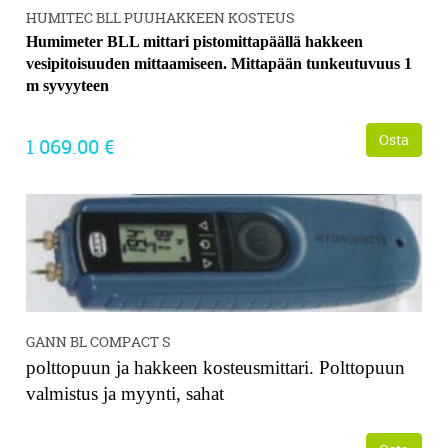
HUMITEC BLL PUUHAKKEEN KOSTEUS
H
umimeter BLL
mittari pistomittapäällä hakkeen
vesipitoisuuden mittaamiseen. Mittapään tunkeutuvuus 1
m syvyyteen
Osta
1 069.00 €
GANN BL COMPACT S
polttopuun ja hakkeen kosteusmittari. Polttopuun
valmistus ja myynti, sahat