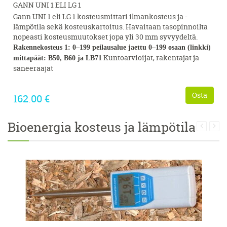
GANN UNI 1 ELI LG 1
Gann UNI 1 eli LG 1 kosteusmittari ilmankosteus ja -
lämpötila sekä kosteuskartoitus. Havaitaan tasopinnoilta
nopeasti kosteusmuutokset jopa yli 30 mm syvyydeltä.
Rakennekosteus 1: 0–199 peilausalue jaettu 0–199 osaan (linkki)
Kuntoarvioijat, rakentajat ja
mittapäät: B50, B60 ja LB71
saneeraajat
Osta
162.00 €
Bioenergia kosteus ja lämpötila