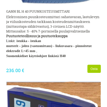
GANN BL H 40 PUUNKOSTEUSMITTARI
Elektroninen puunkosteusmittari sahatavaran, lastulevyn
ja viilunkosteuden tarkkaan kosteudenmittaukseen
(mittaustapa sähkövastus), 3-rivinen LCD-näyttö.
Mittausalue: 5 - 40% 7-portaisella puulajivalitsemella
Puutuoteteollisuus ja puutuotekauppa
Linkit:
istukka
-
istukan
mutterit
-
johto (vastusmittaus)
-
liukuvasara
-
pinnoitetut
elektrodit L=45 mm
,
Suomenkieliset käyttöohjeet linkistä H40
Osta
236.00 €