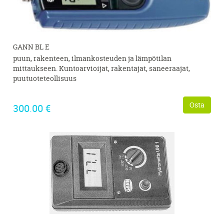
GANN BL E
puun, rakenteen, ilmankosteuden ja lämpötilan
mittaukseen. Kuntoarvioijat, rakentajat, saneeraajat,
puutuoteteollisuus
Osta
300.00 €