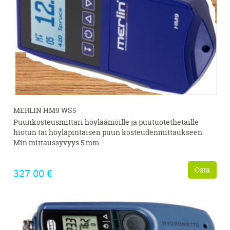
MERLIN HM9 WS5
Puunkosteusmittari höyläämöille ja puutuotethetaille
hiotun tai höyläpintaisen puun kosteudenmittaukseen.
Min mittaussyvyys 5 mm.
Osta
327.00 €