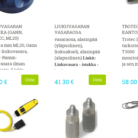
UVASARAN
LIUKUVASARAN
TROTE
KA (GANN,
VASARAOSA
KANTO
C, ML20)
vasaraosa, alasinpää
Trotec 
ka mm ML20, Gann
(yläpuolinen),
tarkoit
liukuvasara,
liukuakseli, alasinpää
T3000
c-Ramm-
(alapuolinen)
monitoi
Linkit:
vasara ilman
ja sen m
Liukuvasara
-
istukka
-
reita.
Linkit:
istukan
asara
-
istukka
-
mutterit
-
johto (vastusmittaus)
-
pinnoitet
Osta
Osta
0 €
41.30 €
58.00
n
elektrodit L=45 mm
,
it
-
johto (vastusmittaus)
-
pinnoitetut
liukuvasaran alasin
odit L=45 mm
,
(alaosa)
-
liukuvasara
asaran alasin
alasin yläosa
)
-
liukuvasara
yläosa