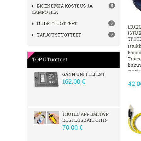
BIOENERGIA KOSTEUS JA
3
LÄMPÖTILA
UUDET TUOTTEET
8
LIUK
ISTUK
TARJOUSTUOTTEET
0
TROTE
Istuk
Ramm-
Trote
TOP 5 Tuotteet
liuku
mutte
GANN UNI 1 ELI LG 1
Liukuv
162.00 €
42.0
istuka
mutter
elektr
liukuv
(alaosa
TROTEC APP BM31WP
alasin 
KOSTEUSKARTOITIN
70.00 €