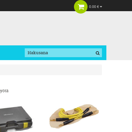
0.00 €
työtä