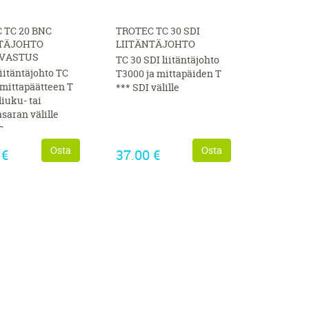
 TC 20 BNC
TROTEC TC 30 SDI
NTÄJOHTO
LIITÄNTÄJOHTO
VASTUS
TC 30 SDI liitäntäjohto
liitäntäjohto TC
T3000 ja mittapäiden T
mittapäätteen T
*** SDI välille
liuku- tai
asaran välille
s
stusperiaatteella)
Osta
Osta
 €
37.00 €