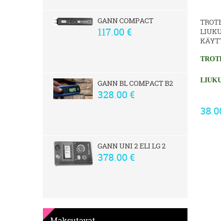
GANN COMPACT
TROTE
117.00 €
LIUK
KÄYT
TROT
LIUK
GANN BL COMPACT B2
328.00 €
KÄYT
38.0
GANN UNI 2 ELI LG 2
378.00 €
Maksutavat