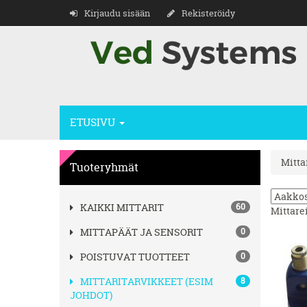
Kirjaudu sisään
Rekisteröidy
ETUSIVU
Mitta
Tuoteryhmät
KAIKKI MITTARIT
60
Mittarei
MITTAPÄÄT JA SENSORIT
0
POISTUVAT TUOTTEET
0
MITTARITARVIKKEET (ESIM
8
JOHDOT)