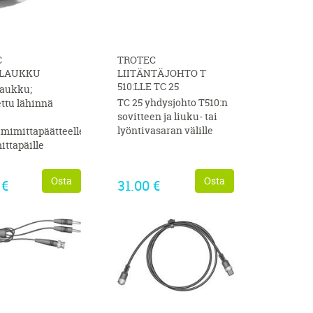
C
TROTEC
LAUKKU
LIITÄNTÄJOHTO T
510:LLE TC 25
laukku;
TC 25 yhdysjohto T510:n
ettu lähinnä
sovitteen ja liuku- tai
lyöntivasaran välille
mimittapäätteelle
ittapäille
ut
Osta
Osta
 €
31.00 €