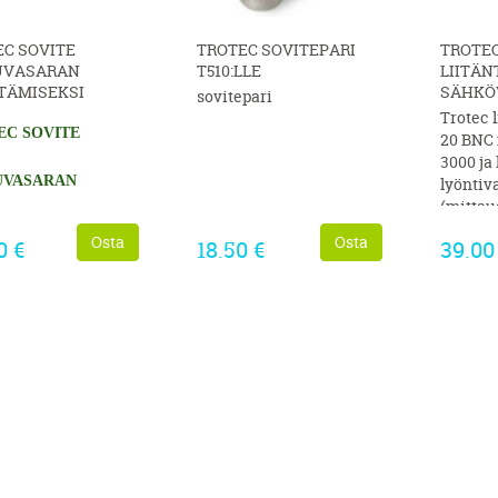
C SOVITE
TROTEC SOVITEPARI
TROTEC
UVASARAN
T510:LLE
LIITÄ
TÄMISEKSI
SÄHKÖ
sovitepari
Trotec 
EC SOVITE
20 BNC 
3000 ja 
UVASARAN
lyöntiv
(mittau
sähköva
TÄMISEKSI
Osta
Osta
0 €
18.50 €
39.00